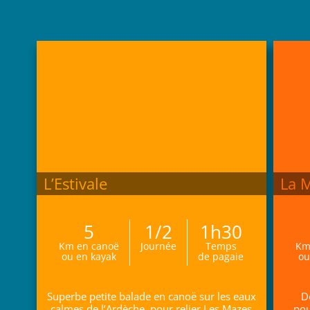
L’Estivale
La 
5
1/2
1h30
Km en canoë
Journée
Temps
Km
ou en kayak
de pagaie
ou
Superbe petite balade en canoë sur les eaux
D
calmes de l’Ardèche, pour relier Les Mazes
pou