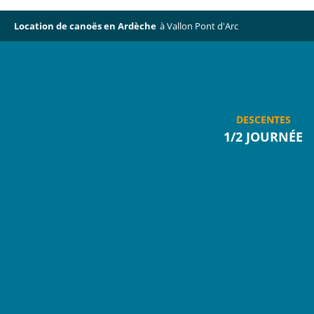
Passer
au
Location de canoës en Ardèche
à Vallon Pont d'Arc
contenu
DESCENTES
1/2 JOURNÉE