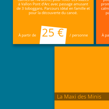
à Vallon Pont d’Arc avec passage amusant
prom
de 3 toboggans. Parcours idéal en famille et
calme
pour la découverte du canoë.
p
25 €
À partir de
/ personne
À pa
La Maxi des Minis