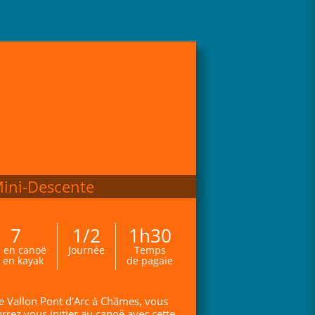
Mini-Descente
7
1/2
1h30
 en canoë
Journée
Temps
 en kayak
de pagaie
e Vallon Pont d’Arc à Châmes, vous
rrez vous initier au canoë avec cette