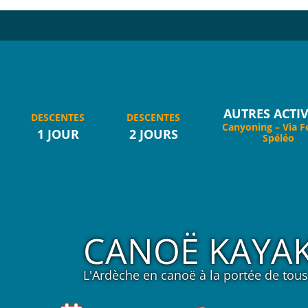
AUTRES ACTIV
DESCENTES
DESCENTES
Canyoning – Via F
1 JOUR
2 JOURS
Spéléo
CANOË KAYAK
L'Ardèche en canoë à la portée de tous