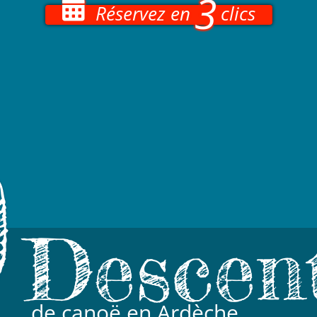
3
Réservez en
clics
9
Descen
de canoë en Ardèche