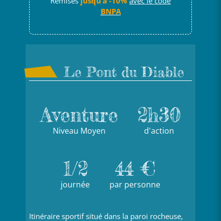
Remises
jusqu’à -10%
avec le code
BNPA
Le Pont du Diable
Aventure
2h30
Niveau Moyen
d'action
1/2
44 €
journée
par personne
Itinéraire sportif situé dans la paroi rocheuse,