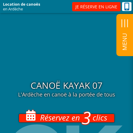
s
u
l
e
d
l
z
n
d
l
b
r
r
c
u
l
s
s
a
n
t
Passer
Location de canoës
JE RÉSERVE EN LIGNE
en Ardèche
au
contenu
CANOË KAYAK 07
L'Ardèche en canoë à la portée de tous
3
Réservez en
clics