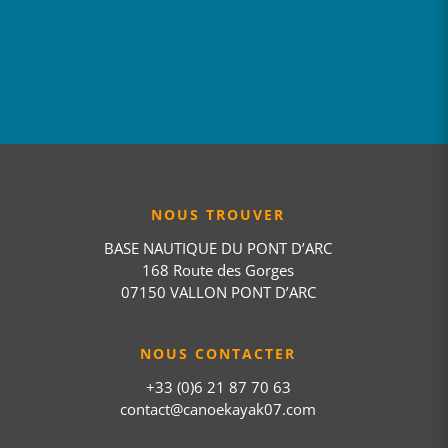
NOUS TROUVER
BASE NAUTIQUE DU PONT D’ARC
168 Route des Gorges
07150 VALLON PONT D’ARC
NOUS CONTACTER
+33 (0)6 21 87 70 63
contact@canoekayak07.com