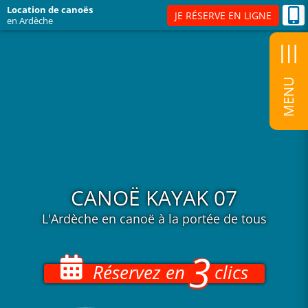
s
u
l
e
d
l
z
n
d
l
b
r
r
c
u
l
s
s
a
n
t
Passer
Location de canoës
JE RÉSERVE EN LIGNE
en Ardèche
au
contenu
CANOË KAYAK 07
L'Ardèche en canoë à la portée de tous
3
Réservez en
clics