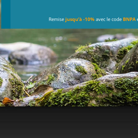
Remise
jusqu’à -10%
avec le code
BNPA