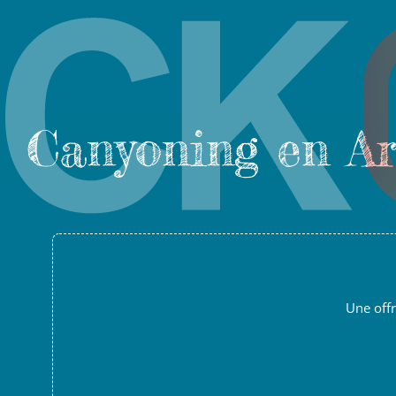
Canyoning en A
Une offr