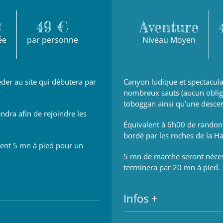
2
49 €
Aventure
ée
par personne
Niveau Moyen
éder au site qui débutera par
Canyon ludique et spectacula
nombreux sauts (aucun obliga
toboggan ainsi qu’une descen
dra afin de rejoindre les
Équivalent à 6h00 de randon
bordé par les roches de la H
ent 5 mn à pied pour un
5 mn de marche seront nécessa
terminera par 20 mn à pied.
Infos +