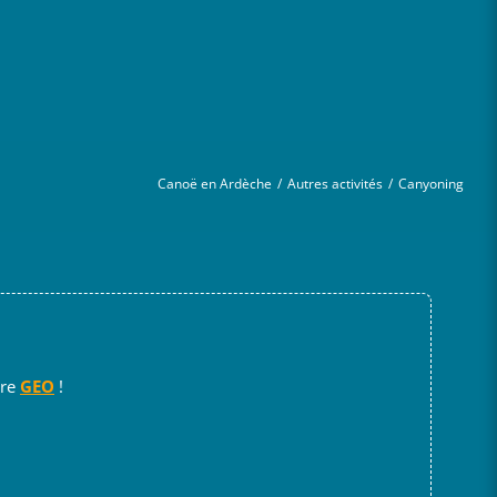
Canoë en Ardèche
/
Autres activités
/
Canyoning
ire
GEO
!