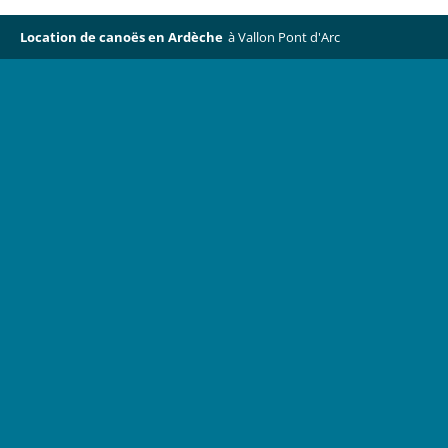
Passer
au
Location de canoës en Ardèche
à Vallon Pont d'Arc
contenu